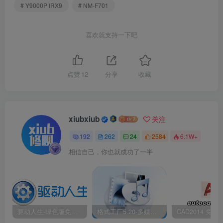
# Y9000P IRX9
# NM-F701
喜欢就支持一下吧
点赞
12
分享
收藏
xiubxiub
关注
192
262
24
2584
6.1W+
相信自己，你也就成功了一半
驱动人生-绿色版免安装|一键运行exe
格式工厂5.20-多媒体格式转换工具|免安装绿色版