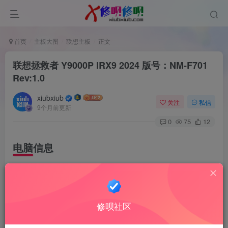
首页
主板大图
联想主板
正文
联想拯救者 Y9000P IRX9 2024 版号：NM-F701
Rev:1.0
xiubxiub
关注
私信
9个月前更新
0
75
12
电脑信息
Legion Y9000P IRX9 (2024款)
CPU型号 第十四代智能英特尔酷睿I9-14900HX
修呗社区
显卡 NVIDIA GeForce RTX 4070