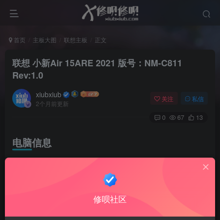
首页
主板大图
联想主板
正文
联想 小新Air 15ARE 2021 版号：NM-C811
Rev:1.0
xiubxiub
关注
私信
2个月前更新
0
67
13
电脑信息
小新 Air-15 2021(AMD平台：ARE版)
CPU型号 AMD 锐龙 7 4800U
修呗社区
集成显卡