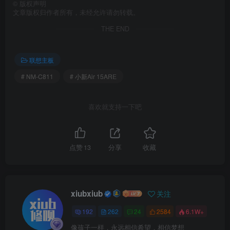
©
版权声明
文章版权归作者所有，未经允许请勿转载。
THE END
联想主板
# NM-C811
# 小新Air 15ARE
喜欢就支持一下吧
点赞
13
分享
收藏
xiubxiub
关注
192
262
24
2584
6.1W+
像孩子一样，永远相信希望，相信梦想