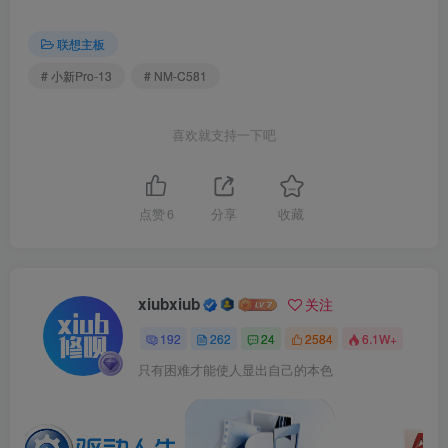
联想主板
# 小新Pro-13
# NM-C581
喜欢就支持一下吧
点赞
6
分享
收藏
xiubxiub
关注
192
262
24
2584
6.1W+
只有困难才能使人显出自己的本色