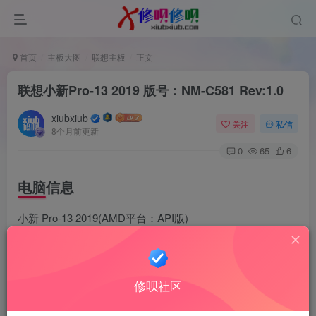
首页
主板大图
联想主板
正文
联想小新Pro-13 2019 版号：NM-C581 Rev:1.0
xiubxiub
关注
私信
8个月前更新
0
65
6
电脑信息
小新 Pro-13 2019(AMD平台：API版)
CPU型号 R5-3550H
修呗社区
集成显卡 Radeon? Vega 8 Graphics