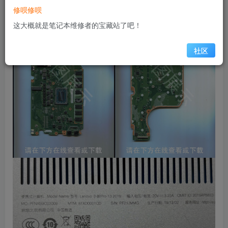
缩略图
修呗修呗
这大概就是笔记本维修者的宝藏站了吧！
社区