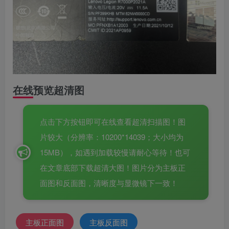
在线预览超清图
点击下方按钮即可在线查看超清扫描图！图
片较大（分辨率：10200*14039；大小均为
15MB），如遇到加载较慢请耐心等待！也可
在文章底部下载超清大图！图片分为主板正
面图和反面图，清晰度与显微镜下一致！
主板正面图
主板反面图