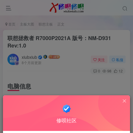
首页
主板大图
联想主板
正文
联想拯救者 R7000P2021A 版号：NM-D931
Rev:1.0
xiubxiub
关注
私信
8个月前更新
0
98
12
电脑信息
Lenovo Legion R7000P 2021A
CPU型号 AMD 锐龙 7 5800H
修呗社区
显卡 AMD Radeon RX 6600M