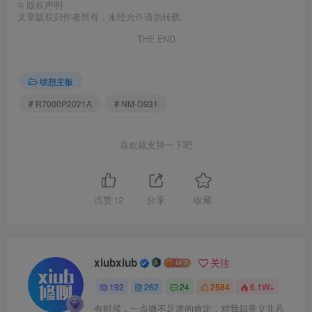
©
版权声明
文章版权归作者所有，未经允许请勿转载。
THE END
联想主板
# R7000P2021A
# NM-D931
喜欢就支持一下吧
点赞
12
分享
收藏
xiubxiub
关注
192
262
24
2584
6.1W+
有时候，一点微不足道的肯定，对我却意义非凡