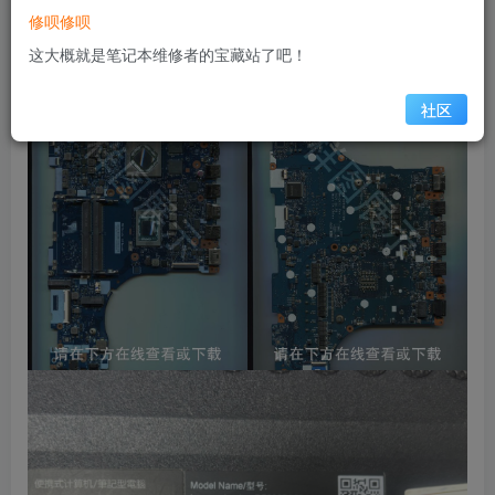
修呗修呗
缩略图
这大概就是笔记本维修者的宝藏站了吧！
社区