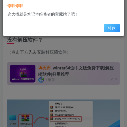
安装教程
修呗修呗
这大概就是笔记本维修者的宝藏站了吧！
1.鼠标右击【PS2024(64bit)】压缩包（win11及以上系统需先
点击“显示更多选项”）【解压到 PS2024(64bit)】。
社区
没有解压软件？
（点击下方先去安装解压缩软件）
winrar64位中文版免费下载|解压
免费
缩软件|好用推荐
1年前
7