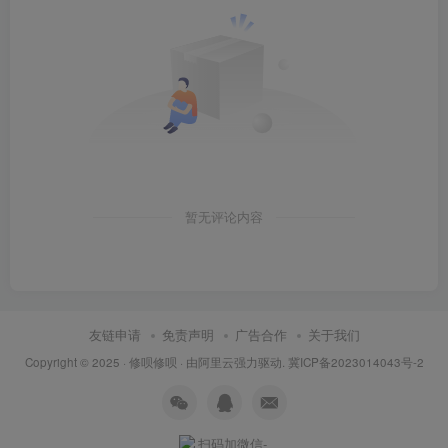
8.创建桌面快捷方式：①点击桌面任务栏中的【开始图标】>
点击【所有应用】②将【Adobe Photoship 2024】图标拖到
电脑桌面。
暂无评论内容
友链申请
免责声明
广告合作
关于我们
Copyright © 2025 ·
修呗修呗
· 由
阿里云
强力驱动.
冀ICP备2023014043号-2