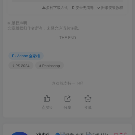
多种下载方式
安全无病毒
附带安装教程
©
版权声明
文章版权归作者所有，未经允许请勿转载。
THE END
Adobe 全家桶
# PS 2024
# Photoshop
5.点击【继续】。
喜欢就支持一下吧
点赞
5
分享
收藏
xiubxiub
关注