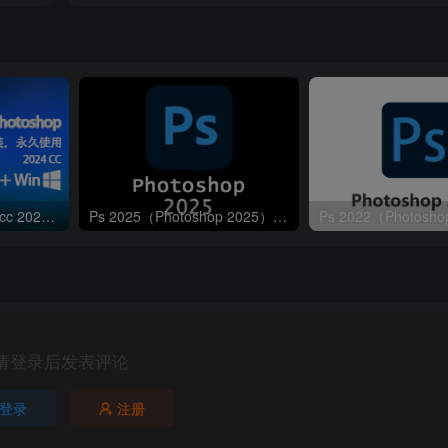
（如：D盘）②新建一个【pr2025】文件夹并选中③点击【确定
PS 2024（Photoshop cc 2024）免费下载|简体中文|一键安装永久使用
Ps 2025（Photoshop 2025）免费下载|简体中文|一键安装永久使用
请登录后发表评论
登录
注册