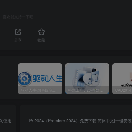
喜欢就支持一下吧
分享
收藏
驱动人生-绿色版免安装|一键运行exe
格式工厂5.20-多媒体格式转换工具|免安装绿色版
装永久使用
Pr 2024（Premiere 2024）免费下载|简体中文|一键