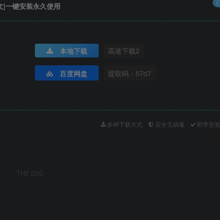
简体中文|一键安装永久使用
本地下载
高速下载2
百度网盘
提取码：57d7
多种下载方式
安全无病毒
附带安
THE END