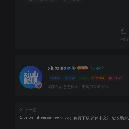
点赞
9
xiubxiub
关注
192
262
24
2584
6.1W+
相爱的心息息相通，无需用言语倾诉
上一篇
Ai 2024（illustrator cc 2024）免费下载|简体中文|一键安