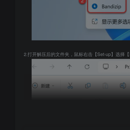
2.打开解压后的文件夹，鼠标右击【Set-up】选