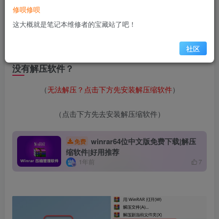
安装教程
修呗修呗
这大概就是笔记本维修者的宝藏站了吧！
1.鼠标右击【Pr2024(64bit)】压缩包（win11及以上系统需先
点击“显示更多选项”）【解压到 Pr2024(64bit)】。
社区
没有解压软件？
（
无法解压？点击下方先安装解压缩软件
）
（点击下方先去安装解压缩软件）
winrar64位中文版免费下载|解压
免费
缩软件|好用推荐
1年前
7