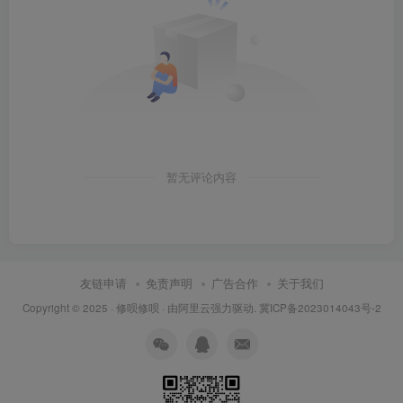
暂无评论内容
友链申请
免责声明
广告合作
关于我们
Copyright © 2025 ·
修呗修呗
· 由
阿里云
强力驱动.
冀ICP备2023014043号-2
8.创建桌面快捷方式：①点击桌面任务栏中的【开始图标】>
点击【所有应用】②将【Pr图标】拖到电脑桌面。