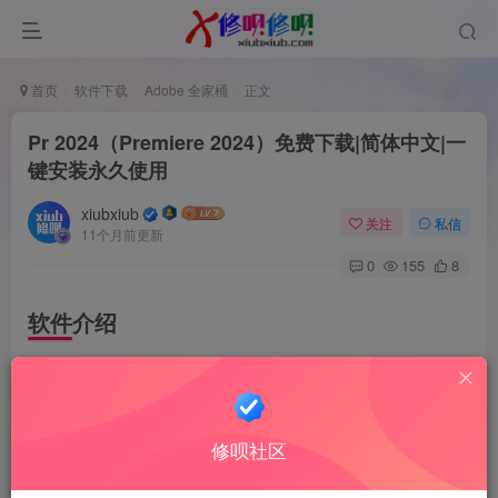
首页
软件下载
Adobe 全家桶
正文
Pr 2024（Premiere 2024）免费下载|简体中文|一
键安装永久使用
xiubxiub
关注
私信
11个月前更新
0
155
8
软件介绍
Premiere简称“Pr”，是一款超强大的视频编辑软件，它可以
提升您的创作能力和创作自由度，它是易学、高效、精确的
视频剪辑软件，提供了采集、剪辑、调色、美化音频、字幕
修呗社区
添加、输出、DVD刻录的一整套流程