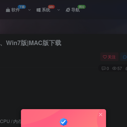
下载
win
网址
软件
系统
导航
、Win7版|MAC版下载
关注
0
57
CPU / 内存 / 硬盘 / 显卡）