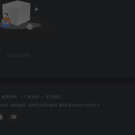
暂无评论内容
免责声明
广告合作
关于我们
 2025 ·
修呗修呗
· 由
阿里云
强力驱动.
冀ICP备2023014043号-2