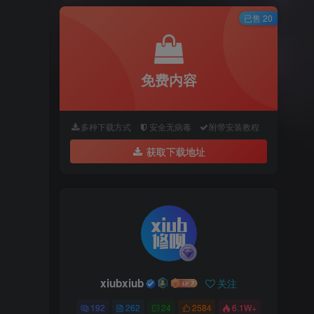
已售 20
免费内容
多种下载方式
安全无病毒
附带安装教程
获取下载地址
xiubxiub
关注
192
262
24
2584
6.1W+