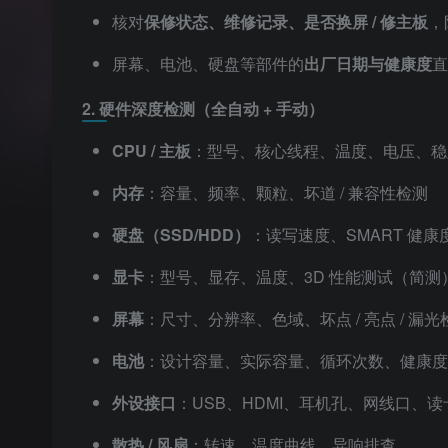
核对
保修状态、维修记录、是否换屏 / 修主板
，
屏幕、电池、硬盘等部件的
出厂日期与健康度
直
2. 硬件深度检测（全自动 + 手动）
CPU / 主板
：型号、核心线程、温度、电压、稳
内存
：容量、频率、颗粒、坏道 / 兼容性检测
硬盘（SSD/HDD）
：读写速度、SMART 健康
显卡
：型号、显存、温度、3D 性能测试（简测
屏幕
：尺寸、分辨率、色域、坏点 / 亮点 / 漏光
电池
：设计容量、实际容量、循环次数、健康度
外设接口
：USB、HDMI、耳机孔、网线口、
散热 / 风扇
：转速、温度曲线、异响排查。