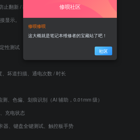
修呗社区
防止翻新 / 改装机
接显示。
修呗修呗
这大概就是笔记本维修者的宝藏站了吧！
定性测试
社区
度、坏道扫描、通电次数 / 时长
）
检测、色偏、划痕识别（AI 辅助，0.01mm 级）
、充电状态
读卡器、键盘全键测试、触控板手势