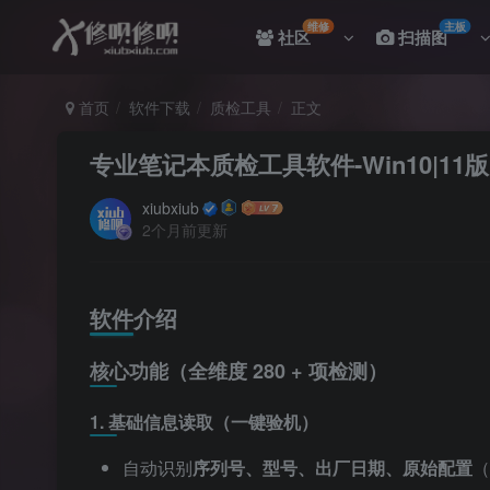
维修
主板
社区
扫描图
首页
软件下载
质检工具
正文
专业笔记本质检工具软件-Win10|11版
xiubxiub
2个月前更新
软件介绍
核心功能（全维度 280 + 项检测）
1. 基础信息读取（一键验机）
自动识别
序列号、型号、出厂日期、原始配置
（