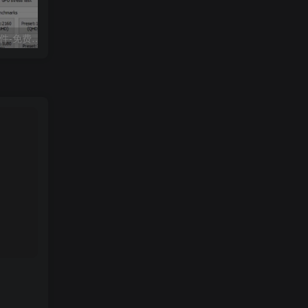
FurMark 显卡测试软件-免费下载
专业笔记本质检工具软件-Win10|11版、Win7版|MAC版下载