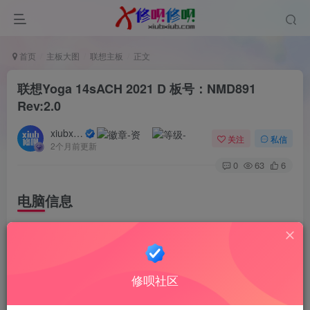
首页
主板大图
联想主板
正文
联想Yoga 14sACH 2021 D 板号：NMD891
Rev:2.0
xiubxiub
关注
私信
2个月前更新
0
63
6
电脑信息
Yoga 14s 2021（AMD平台：ACH独显版）
板号：NM-D891 Rev:2.0
修呗社区
CPU型号 AMD 锐龙 7 5800HS