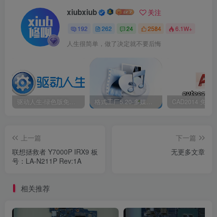
xiubxiub
关注
192
262
24
2584
6.1W+
人生很简单，做了决定就不要后悔
驱动人生-绿色版免安装|一键运行exe
格式工厂5.20-多媒体格式转换工具|免安装绿色版
上一篇
下一篇
联想拯救者 Y7000P IRX9 板
无更多文章
号：LA-N211P Rev:1A
相关推荐