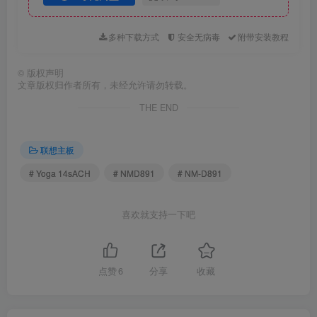
多种下载方式
安全无病毒
附带安装教程
©
版权声明
文章版权归作者所有，未经允许请勿转载。
THE END
联想主板
# Yoga 14sACH
# NMD891
# NM-D891
喜欢就支持一下吧
点赞
6
分享
收藏