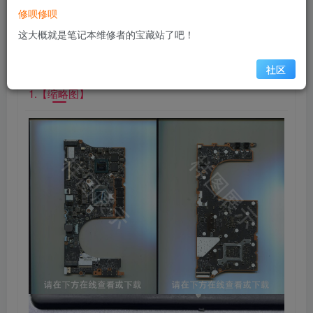
修呗修呗
独立显卡 NVIDIA GeForce MX450
这大概就是笔记本维修者的宝藏站了吧！
在线预览主板图
社区
1.【缩略图】