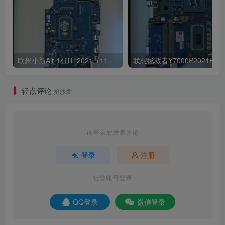
联想小新Air 14ITL 2021（11代i5 集显）版号：LA-K321P Rev:1B
轻点评论
抢沙发
请登录后发表评论
登录
注册
社交账号登录
QQ登录
微信登录